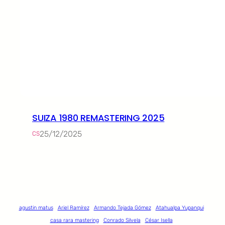
SUIZA 1980 REMASTERING 2025
25/12/2025
CS
agustin matus
Ariel Ramírez
Armando Tejada Gómez
Atahualpa Yupanqui
casa rara mastering
Conrado Silvela
César Isella