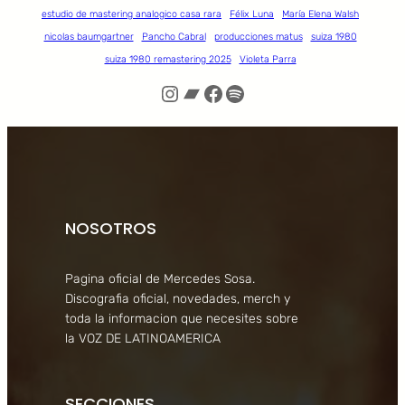
estudio de mastering analogico casa rara
Félix Luna
María Elena Walsh
nicolas baumgartner
Pancho Cabral
producciones matus
suiza 1980
suiza 1980 remastering 2025
Violeta Parra
Instagram
Bandcamp
Facebook
Spotify
NOSOTROS
Pagina oficial de Mercedes Sosa.
Discografia oficial, novedades, merch y
toda la informacion que necesites sobre
la VOZ DE LATINOAMERICA
SECCIONES