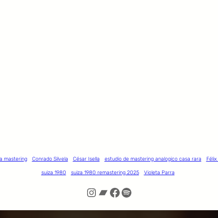
a mastering
Conrado Silvela
César Isella
estudio de mastering analogico casa rara
Félix
suiza 1980
suiza 1980 remastering 2025
Violeta Parra
Instagram
Bandcamp
Facebook
Spotify