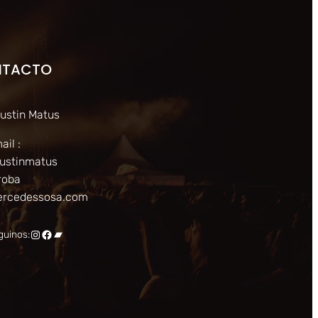
NTACTO
ustin Matus
ail :
ustinmatus
roba
rcedessosa.com
Instagram
Facebook
Bandcamp
guinos: