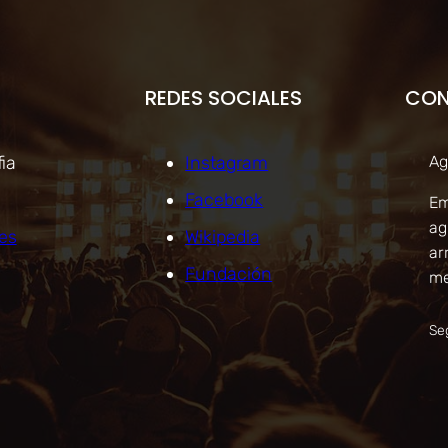
REDES SOCIALES
CO
ia
Instagram
Ag
Facebook
Em
ag
es
Wikipedia
ar
Fundación
me
Se