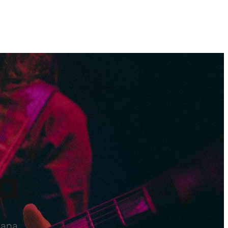
a
cana