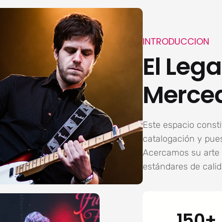
INTRODUCCION
El Lega
Merce
Este espacio constit
catalogación y pues
Acercamos su arte 
estándares de calid
150+