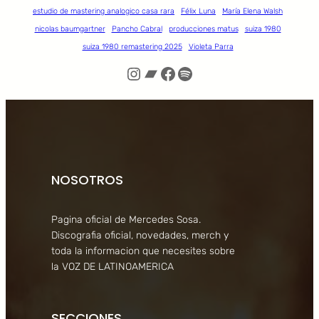
estudio de mastering analogico casa rara
Félix Luna
María Elena Walsh
nicolas baumgartner
Pancho Cabral
producciones matus
suiza 1980
suiza 1980 remastering 2025
Violeta Parra
Instagram
Bandcamp
Facebook
Spotify
NOSOTROS
Pagina oficial de Mercedes Sosa.
Discografia oficial, novedades, merch y
toda la informacion que necesites sobre
la VOZ DE LATINOAMERICA
SECCIONES