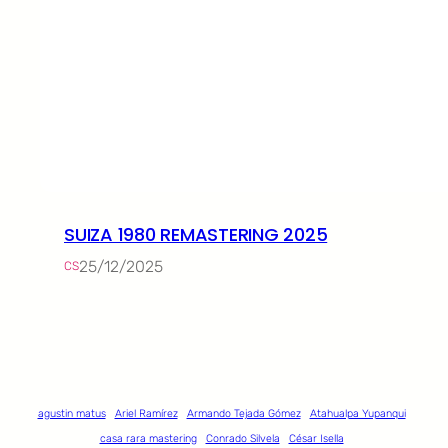
SUIZA 1980 REMASTERING 2025
25/12/2025
CS
agustin matus
Ariel Ramírez
Armando Tejada Gómez
Atahualpa Yupanqui
casa rara mastering
Conrado Silvela
César Isella