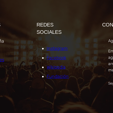
S
REDES
CON
SOCIALES
ia
Ag
Instagram
Em
Facebook
ag
es
ar
Wikipedia
me
Fundación
Se