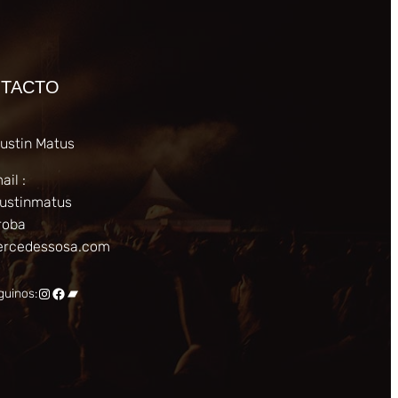
TACTO
ustin Matus
ail :
ustinmatus
roba
rcedessosa.com
Instagram
Facebook
Bandcamp
guinos: