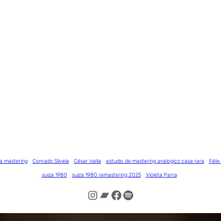
a mastering
Conrado Silvela
César Isella
estudio de mastering analogico casa rara
Félix
suiza 1980
suiza 1980 remastering 2025
Violeta Parra
Instagram
Bandcamp
Facebook
Spotify