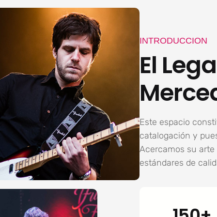
INTRODUCCION
El Lega
Merce
Este espacio constit
catalogación y pues
Acercamos su arte 
estándares de calid
150+