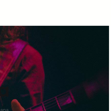
a
cana