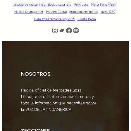
estudio de mastering analogico casa rara
Félix Luna
María Elena Walsh
nicolas baumgartner
Pancho Cabral
producciones matus
suiza 1980
suiza 1980 remastering 2025
Violeta Parra
Instagram
Bandcamp
Facebook
Spotify
NOSOTROS
Pagina oficial de Mercedes Sosa.
Discografia oficial, novedades, merch y
toda la informacion que necesites sobre
la VOZ DE LATINOAMERICA
SECCIONES