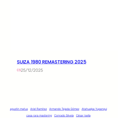
SUIZA 1980 REMASTERING 2025
25/12/2025
CS
agustin matus
Ariel Ramírez
Armando Tejada Gómez
Atahualpa Yupanqui
casa rara mastering
Conrado Silvela
César Isella