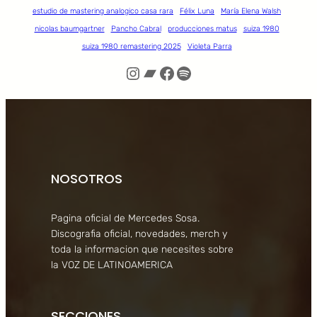
estudio de mastering analogico casa rara
Félix Luna
María Elena Walsh
nicolas baumgartner
Pancho Cabral
producciones matus
suiza 1980
suiza 1980 remastering 2025
Violeta Parra
Instagram
Bandcamp
Facebook
Spotify
NOSOTROS
Pagina oficial de Mercedes Sosa.
Discografia oficial, novedades, merch y
toda la informacion que necesites sobre
la VOZ DE LATINOAMERICA
SECCIONES