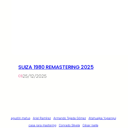
SUIZA 1980 REMASTERING 2025
25/12/2025
CS
agustin matus
Ariel Ramírez
Armando Tejada Gómez
Atahualpa Yupanqui
casa rara mastering
Conrado Silvela
César Isella