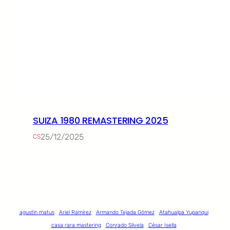
SUIZA 1980 REMASTERING 2025
25/12/2025
CS
agustin matus
Ariel Ramírez
Armando Tejada Gómez
Atahualpa Yupanqui
casa rara mastering
Conrado Silvela
César Isella