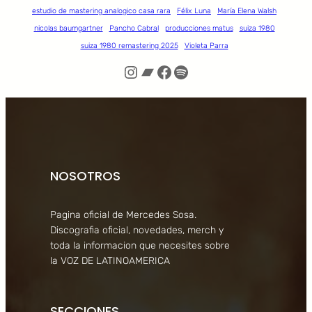
estudio de mastering analogico casa rara
Félix Luna
María Elena Walsh
nicolas baumgartner
Pancho Cabral
producciones matus
suiza 1980
suiza 1980 remastering 2025
Violeta Parra
Instagram
Bandcamp
Facebook
Spotify
NOSOTROS
Pagina oficial de Mercedes Sosa.
Discografia oficial, novedades, merch y
toda la informacion que necesites sobre
la VOZ DE LATINOAMERICA
SECCIONES